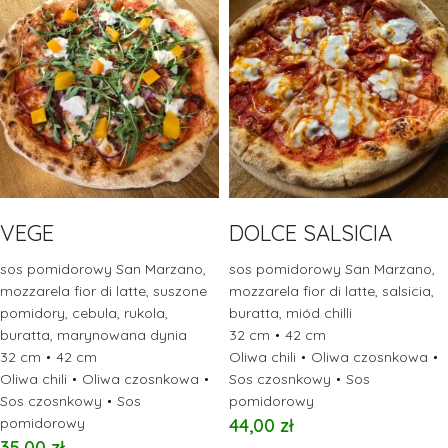
VEGE
DOLCE SALSICIA
sos pomidorowy San Marzano,
sos pomidorowy San Marzano,
mozzarela fior di latte, suszone
mozzarela fior di latte, salsicia,
pomidory, cebula, rukola,
buratta, miód chilli
buratta, marynowana dynia
32 cm
42 cm
32 cm
42 cm
Oliwa chili
Oliwa czosnkowa
Oliwa chili
Oliwa czosnkowa
Sos czosnkowy
Sos
Sos czosnkowy
Sos
pomidorowy
pomidorowy
44,00
zł
35,00
zł