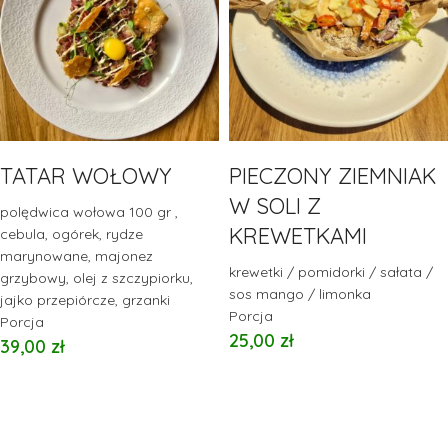
TATAR WOŁOWY
PIECZONY ZIEMNIAK
W SOLI Z
polędwica wołowa 100 gr ,
KREWETKAMI
cebula, ogórek, rydze
marynowane, majonez
krewetki / pomidorki / sałata /
grzybowy, olej z szczypiorku,
sos mango / limonka
jajko przepiórcze, grzanki
Porcja
Porcja
25,00
zł
39,00
zł