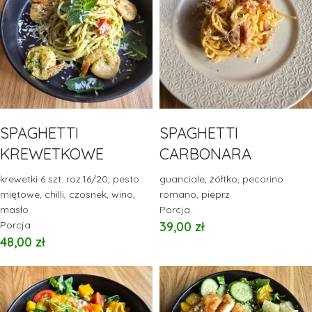
SPAGHETTI
SPAGHETTI
KREWETKOWE
CARBONARA
krewetki 6 szt. roz.16/20, pesto
guanciale, żółtko, pecorino
miętowe, chilli, czosnek, wino,
romano, pieprz
masło
Porcja
Porcja
39,00
zł
48,00
zł