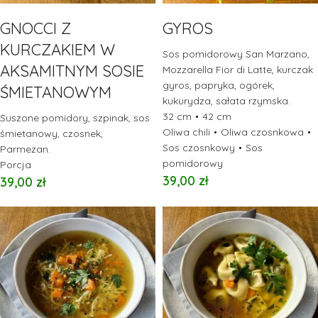
GNOCCI Z
GYROS
KURCZAKIEM W
Sos pomidorowy San Marzano,
AKSAMITNYM SOSIE
Mozzarella Fior di Latte, kurczak
gyros, papryka, ogórek,
ŚMIETANOWYM
kukurydza, sałata rzymska.
32 cm
42 cm
Suszone pomidory, szpinak, sos
Oliwa chili
Oliwa czosnkowa
śmietanowy, czosnek,
Sos czosnkowy
Sos
Parmezan.
pomidorowy
Porcja
39,00
zł
39,00
zł