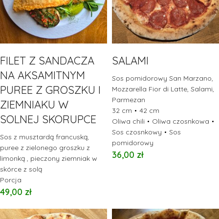
FILET Z SANDACZA
SALAMI
NA AKSAMITNYM
Sos pomidorowy San Marzano,
PUREE Z GROSZKU I
Mozzarella Fior di Latte, Salami,
Parmezan
ZIEMNIAKU W
32 cm
42 cm
SOLNEJ SKORUPCE
Oliwa chili
Oliwa czosnkowa
Sos czosnkowy
Sos
Sos z musztardą francuską,
pomidorowy
puree z zielonego groszku z
36,00
zł
limonką , pieczony ziemniak w
skórce z solą
Porcja
49,00
zł