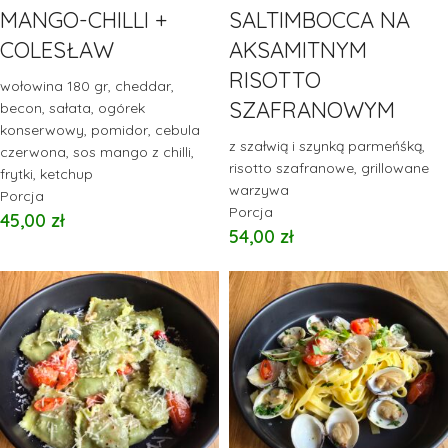
MANGO-CHILLI +
SALTIMBOCCA NA
COLESŁAW
AKSAMITNYM
RISOTTO
wołowina 180 gr, cheddar,
SZAFRANOWYM
becon, sałata, ogórek
konserwowy, pomidor, cebula
z szałwią i szynką parmeńśką,
czerwona, sos mango z chilli,
risotto szafranowe, grillowane
frytki, ketchup
warzywa
Porcja
Porcja
45,00
zł
54,00
zł