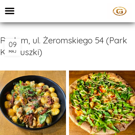
Radom, ul. Żeromskiego 54 (Park
09
Kościuszki)
MAJ