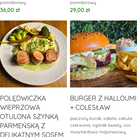
pomidorowy
pomidorowy
36,00
zł
29,00
zł
POLĘDWICZKA
BURGER Z HALLOUMI
WIEPRZOWA
+ COLESŁAW
OTULONA SZYNKĄ
pieczony burak, sałata, cebula
PARMEŃSKĄ Z
czerwona, ogórek świeży, sos
musztardowo majonezowy,
DELIKATNYM SOSEM