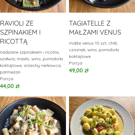
RAVIOLI ZE
TAGIATELLE Z
SZPINAKIEM I
MAŁŻAMI VENUS
RICOTTĄ
małże venus 10 szt, chilli,
czosnek, wino, pomidorki
nadziane szpinakiem i ricotta,
koktajlowe
szałwia, masło, wino, pomidorki
Porcja
koktajlowe, orzechy nerkowca,
49,00
zł
parmezan
Porcja
44,00
zł