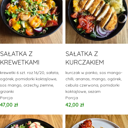
SAŁATKA Z
SAŁATKA Z
KREWETKAMI
KURCZAKIEM
krewetki 6 szt. roz.16/20, sałata,
kurczak w panko, sos mango-
ogórek, pomidorki koktajlowe,
chilli, ananas, mango, ogórek,
sos mango, orzechy ziemne,
cebula czerwona, pomidorki
grzanki
koktajlowe, sezam
Porcja
Porcja
47,00
zł
42,00
zł