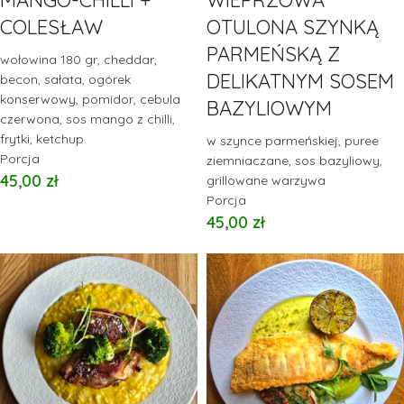
MANGO-CHILLI +
WIEPRZOWA
COLESŁAW
OTULONA SZYNKĄ
PARMEŃSKĄ Z
wołowina 180 gr, cheddar,
DELIKATNYM SOSEM
becon, sałata, ogórek
konserwowy, pomidor, cebula
BAZYLIOWYM
czerwona, sos mango z chilli,
frytki, ketchup
w szynce parmeńskiej, puree
Porcja
ziemniaczane, sos bazyliowy,
45,00
zł
grillowane warzywa
Porcja
45,00
zł