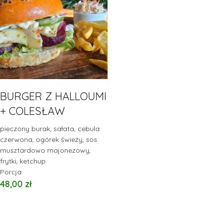
BURGER Z HALLOUMI
+ COLESŁAW
pieczony burak, sałata, cebula
czerwona, ogórek świeży, sos
musztardowo majonezowy,
frytki, ketchup
Porcja
48,00
zł