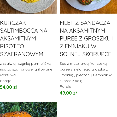
KURCZAK
FILET Z SANDACZA
SALTIMBOCCA NA
NA AKSAMITNYM
AKSAMITNYM
PUREE Z GROSZKU I
RISOTTO
ZIEMNIAKU W
SZAFRANOWYM
SOLNEJ SKORUPCE
z szałwią i szynką parmeńśką,
Sos z musztardą francuską,
risotto szafranowe, grillowane
puree z zielonego groszku z
warzywa
limonką , pieczony ziemniak w
Porcja
skórce z solą
54,00
zł
Porcja
49,00
zł