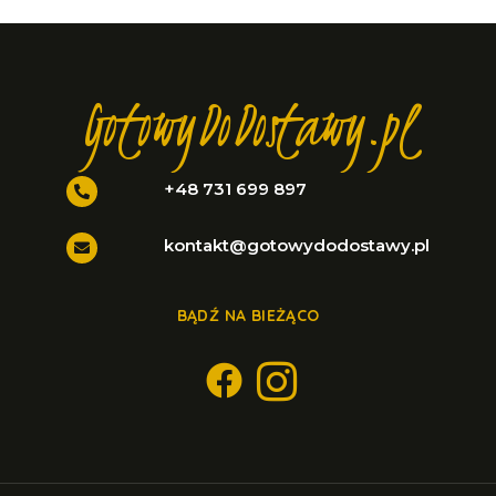
GotowyDoDostawy.pl
+48 731 699 897
kontakt@gotowydodostawy.pl
BĄDŹ NA BIEŻĄCO