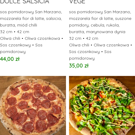
DOLCE SALSICIA
VEGE
sos pomidorowy San Marzano,
sos pomidorowy San Marzano,
mozzarela fior di latte, salsicia,
mozzarela fior di latte, suszone
buratta, miód chilli
pomidory, cebula, rukola,
32 cm
42 cm
buratta, marynowana dynia
Oliwa chili
Oliwa czosnkowa
32 cm
42 cm
Sos czosnkowy
Sos
Oliwa chili
Oliwa czosnkowa
pomidorowy
Sos czosnkowy
Sos
44,00
zł
pomidorowy
35,00
zł