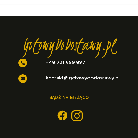
GotowyDoDostawy.pl
+48 731 699 897
kontakt@gotowydodostawy.pl
BĄDŹ NA BIEŻĄCO